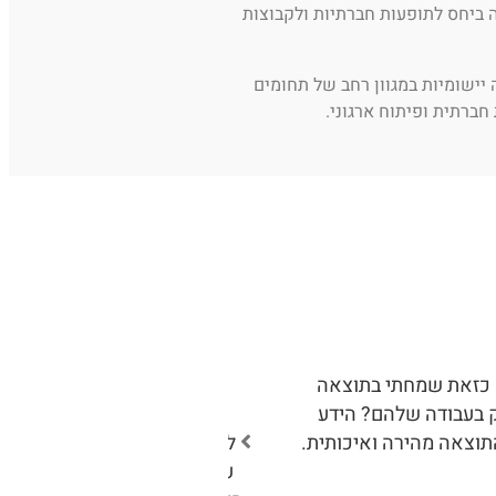
 ביחס לתופעות חברתיות ולקבוצות
 יישומיות במגוון רחב של תחומים
חברתית ופיתוח ארגוני.
ם כזאת שמחתי בתוצאה
מכון דועת מלווה את קרן רש"
ק בעבודה שלהם? הידע
קשורים בתוכניות חדשניות ולא
תוצאה מהירה ואיכותית.
לקחת את ההערכה למקום ערכי
עינים גם בסימון מקומות חול