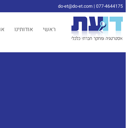
do-et@do-et.com
|
077-4644175
ראשי
אודותינו
או